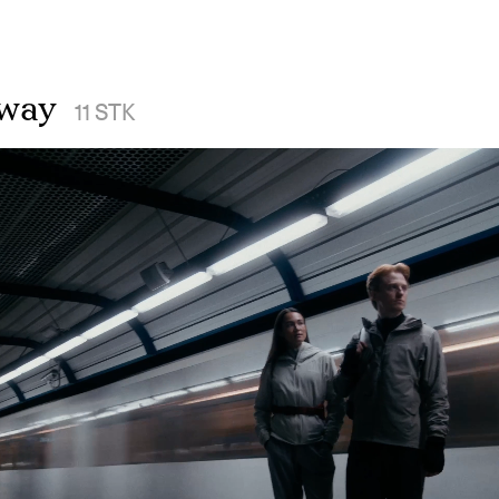
rway
11
STK