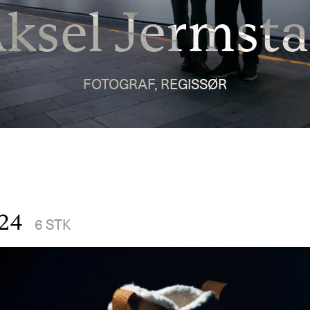
ksel Jermst
FOTOGRAF, REGISSØR
024
6
STK