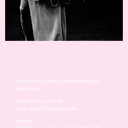
KOREOGRAFI / TEKST / KUNSTNERISK LEDER
Jonas Øren
SCENOGRAFI / KOSTYME
Anne Karine Thorbjørnsen
DANSERE