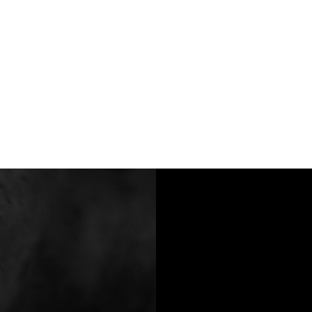
Tom Wood x Röyksopp