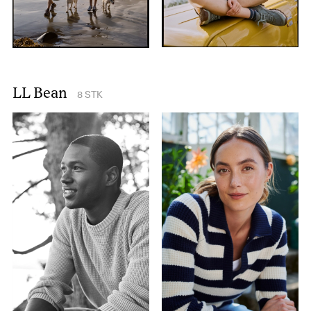
LL Bean
8
STK