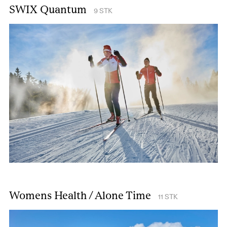
SWIX Quantum
9
STK
Womens Health / Alone Time
11
STK